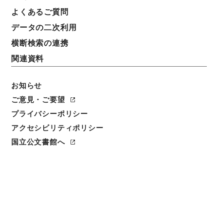
証券投資信託約款の承認・山一投信（約款承認、スポ
よくあるご質問
ット）・（昭５７．１０～昭５８．７）
データの二次利用
横断検索の連携
請求番号
平４大蔵00518100
関連資料
移管元機関等
お知らせ
＊大蔵省
ご意見・ご要望
移管等年度
プライバシーポリシー
平成 04
アクセシビリティポリシー
国立公文書館へ
保存場所
分館
作成・取得者
大蔵省証券局業務課
年月日