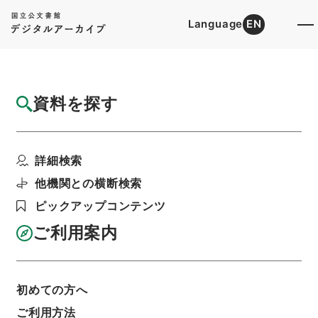
Language
EN
トップ
詳細検索[所蔵資料検索]
目録詳細
資料を探す
簿冊
証券投資信託約款の承認・山一投信（約款承
詳細検索
認、スポット）・（昭...
階層
行政文書
＊大蔵省
証券投資信託約款関係
他機関との横断検索
利用請求書印刷
ピックアップコンテンツ
ご利用案内
基本情報
全ての情報
初めての方へ
ご利用方法
簿冊標題