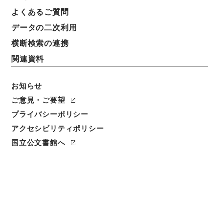
よくあるご質問
データの二次利用
横断検索の連携
関連資料
お知らせ
ご意見・ご要望
プライバシーポリシー
アクセシビリティポリシー
閲覧
国立公文書館へ
簿冊標題
真珠養殖等調整暫定措置法施行令・御署名原本・昭和
四十四年・第十一巻・政令第三〇三号
請求番号
御44548100