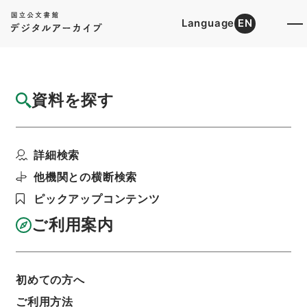
Language
EN
トップ
詳細検索[所蔵資料検索]
目録詳細
資料を探す
簿冊
真珠養殖等調整暫定措置法施行令・御署名原
詳細検索
本・昭和四十四年・第...
階層
行政文書
＊内閣・総理府
太政官・内閣関係
他機関との横断検索
御署名原本（昭和２２年５月３日以後）
ピックアップコンテンツ
昭和４４年
政令
利用請求書印刷
ご利用案内
初めての方へ
基本情報
全ての情報
ご利用方法