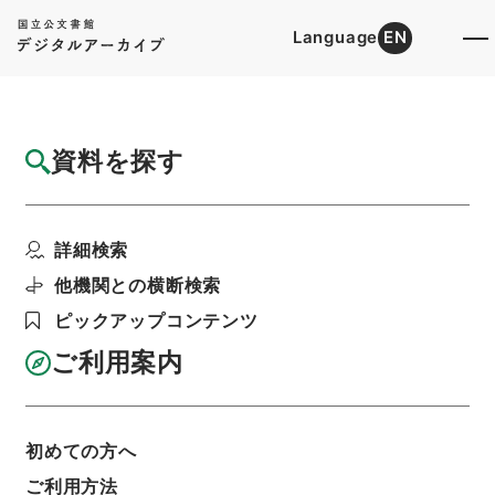
Language
EN
トップ
詳細検索[所蔵資料検索]
目録詳細
資料を探す
簿冊
任免裁可書・昭和二十二年・任免巻百三十
詳細検索
階層
行政文書
＊内閣・総理府
太政官・内閣関係
第五類 任免裁可書
他機関との横断検索
利用請求書印刷
ピックアップコンテンツ
ご利用案内
基本情報
全ての情報
初めての方へ
簿冊標題
ご利用方法