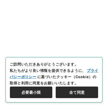
叙の件
行政文書
＊内閣・総理府
太政官・内閣関係
第五類 任免裁可書
任免裁可書・昭和二十二年・任免巻百三十
[
請求番号
]
任Ｂ04483100
[
件名番号
]
032
[
移管元
機関等
]
＊内閣・総理府
[
移管等年度
]
昭和 57
[
作
成・取得者
]
内閣
[
年月日
]
昭和22年11月20日
[
媒体
の種別
]
紙
[
数量
]
1
[
保存場所
]
本館-2A-009-00
[
利用制限の区分等
]
公開
ご訪問いただきありがとうございます。
私たちがより良い情報を提供できるように、
プライ
バシーポリシー
に基づいたクッキー（Cookie）の
取得と利用に同意をお願いいたします。
33
件名
必要最小限
全て同意
検察事務官秦敬吉郎外十三名地方事務官任免
資料群階層を表示する
並びに陞叙の件