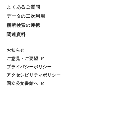
任免裁可書・昭和二十二年・任免巻百三十
よくあるご質問
データの二次利用
請求番号
任Ｂ04483100
横断検索の連携
関連資料
移管元機関等
＊内閣・総理府
お知らせ
移管等年度
ご意見・ご要望
昭和 57
プライバシーポリシー
アクセシビリティポリシー
保存場所
国立公文書館へ
本館
作成・取得者
内閣
年月日
昭和22年11月 - 昭和22年11月