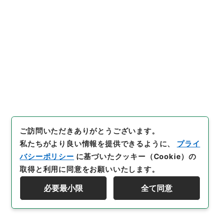
地方教官財前幸六休職の件
行政文書
＊内閣・総理府
太政官・内閣関係
第五類 任免裁可書
任免裁可書・昭和二十二年・任免巻百三十二
[
請求番号
]
任Ｂ04485100
[
件名番号
]
032
[
移管元
機関等
]
＊内閣・総理府
[
移管等年度
]
昭和 57
[
作
成・取得者
]
内閣
[
年月日
]
昭和22年11月27日
[
媒体
の種別
]
紙
[
数量
]
1
[
保存場所
]
本館-2A-009-00
[
利用制限の区分等
]
要審査
ご訪問いただきありがとうございます。
私たちがより良い情報を提供できるように、
プライ
バシーポリシー
に基づいたクッキー（Cookie）の
取得と利用に同意をお願いいたします。
33
件名
総理庁技官森田優三出張の件
必要最小限
全て同意
資料群階層を表示する
行政文書
＊内閣・総理府
太政官・内閣関係
第五類 任免裁可書