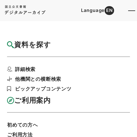
Language
EN
トップ
詳細検索[所蔵資料検索]
目録詳細
資料を探す
簿冊
任免裁可書・昭和二十二年・任免巻百三十二
詳細検索
階層
行政文書
＊内閣・総理府
太政官・内閣関係
第五類 任免裁可書
他機関との横断検索
利用請求書印刷
ピックアップコンテンツ
ご利用案内
基本情報
全ての情報
初めての方へ
簿冊標題
ご利用方法