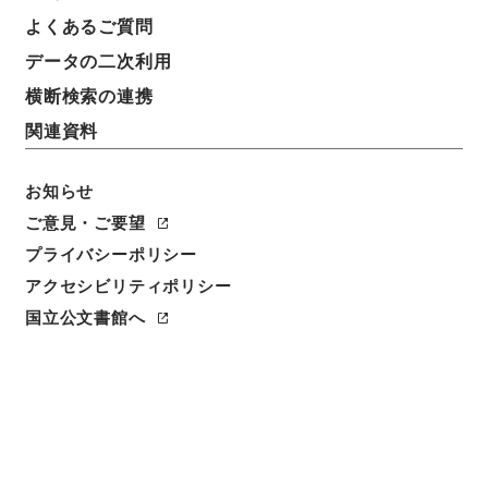
任免裁可書・昭和二十二年・任免巻百三十二
よくあるご質問
データの二次利用
請求番号
任Ｂ04485100
横断検索の連携
関連資料
移管元機関等
＊内閣・総理府
お知らせ
移管等年度
ご意見・ご要望
昭和 57
プライバシーポリシー
アクセシビリティポリシー
保存場所
国立公文書館へ
本館
作成・取得者
内閣
年月日
昭和22年11月 - 昭和22年11月