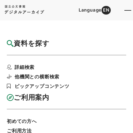
Language
EN
トップ
詳細検索[所蔵資料検索]
目録詳細
資料を探す
簿冊
任免裁可書・昭和二十二年・任免巻十二
詳細検索
階層
行政文書
＊内閣・総理府
太政官・内閣関係
第五類 任免裁可書
他機関との横断検索
利用請求書印刷
ピックアップコンテンツ
ご利用案内
基本情報
全ての情報
初めての方へ
簿冊標題
ご利用方法