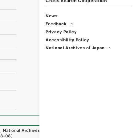
Cross Search Cooperation
News
Feedback
Privacy Policy
Accessibility Policy
National Archives of Japan
0
,
National Archives of Japan Digital Archive
,
https://ww
08-08
）