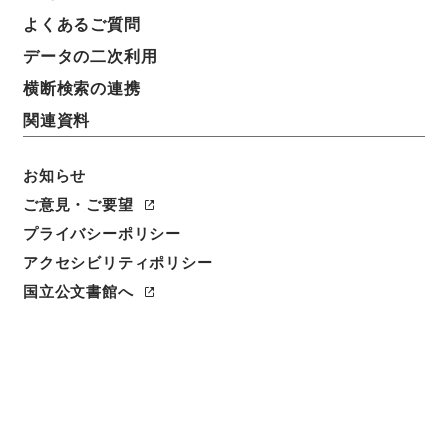
記述レベル
よくあるご質問
series
データの二次利用
横断検索の連携
関連資料
お知らせ
https://www.digital.archive
ご意見・ご要望
URIをコピー
s.go.jp/fonds/604876
プライバシーポリシー
[資料群]
「
奈良地方裁判所
」
国
アクセシビリティポリシー
立公文書館デジタルアーカイ
国立公文書館へ
引用例をコピー
ブ
、
https://www.digital.arc
hives.go.jp/fonds/604876
（
参照
2026-08-08
）