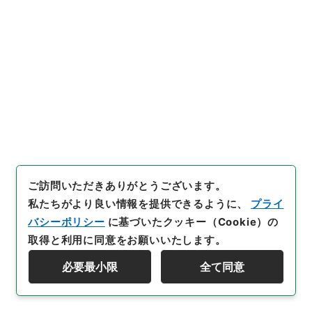
231
簿冊
明治32年度判決原本高田区裁判所
司法文書
民事判決原本（国立大学より移管）
大阪高等裁判所
奈良地方裁判所
[
請求番号
]
平１８民事02539100
[
移管元機関等
]
民
事判決原本
[
移管等年度
]
平成 18
[
作成・取得者
]
判
決裁判所奈良地方裁判所葛城支部
[
年月日
]
明治32年 -
ご訪問いただきありがとうございます。
明治32年
[
媒体の種別
]
紙
[
関連事項
]
奈良地方裁判
私たちがより良い情報を提供できるように、
プライ
所葛城支部／大阪大学／個別簿冊番号2041‐10
バシーポリシー
に基づいたクッキー（Cookie）の
<件名一覧はありません>
取得と利用に同意をお願いいたします。
[
保存場所
]
本館-4E-025-00
必要最小限
全て同意
[
利用制限の区分等
]
要審査
資料群階層を表示する