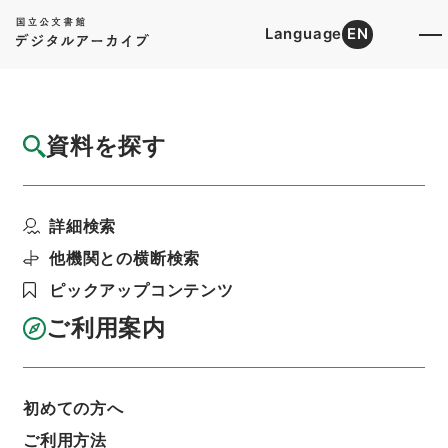
Language
EN
トップ
詳細検索[所蔵資料検索]
目録詳細
資料を探す
資料群
奈良地方裁判所
詳細検索
階層
司法文書
民事判決原本（国立大学より移管）
大阪高等裁判所
他機関との横断検索
ピックアップコンテンツ
ご利用案内
基本情報
全ての情報
タイトル
初めての方へ
奈良地方裁判所
ご利用方法