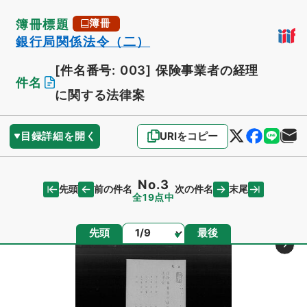
簿冊標題
簿冊
銀行局関係法令（二）
[件名番号: 003]
保険事業者の経理
件名
に関する法律案
目録詳細を開く
URIをコピー
No.3
先頭
末尾
前の件名
次の件名
全19点中
ページ
先頭
最後