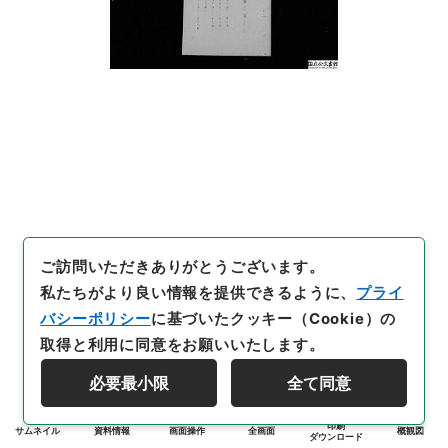
ご訪問いただきありがとうございます。
私たちがより良い情報を提供できるように、
プライ
バシーポリシー
に基づいたクッキー（Cookie）の
取得と利用に同意をお願いいたします。
必要最小限
全て同意
印刷
サムネイル
資料情報
画面操作
全画面
概観図
ダウンロード