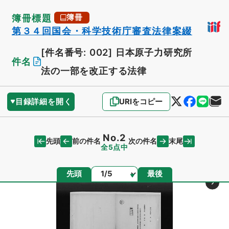
簿冊標題
簿冊
第３４回国会・科学技術庁審査法律案綴
[件名番号: 002]
日本原子力研究所
件名
法の一部を改正する法律
目録詳細を開く
URIをコピー
No.2
先頭
末尾
前の件名
次の件名
全5点中
ページ
先頭
最後