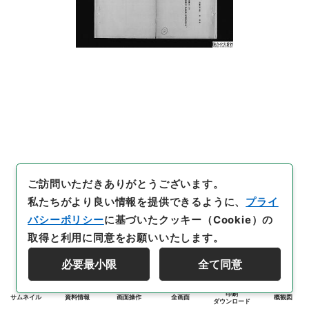
ご訪問いただきありがとうございます。
私たちがより良い情報を提供できるように、
プライ
バシーポリシー
に基づいたクッキー（Cookie）の
取得と利用に同意をお願いいたします。
必要最小限
全て同意
印刷
サムネイル
資料情報
画面操作
全画面
概観図
ダウンロード