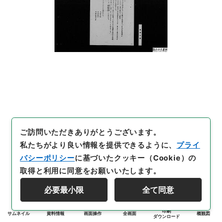
ご訪問いただきありがとうございます。
私たちがより良い情報を提供できるように、
プライ
バシーポリシー
に基づいたクッキー（Cookie）の
取得と利用に同意をお願いいたします。
必要最小限
全て同意
印刷
サムネイル
資料情報
画面操作
全画面
概観図
ダウンロード