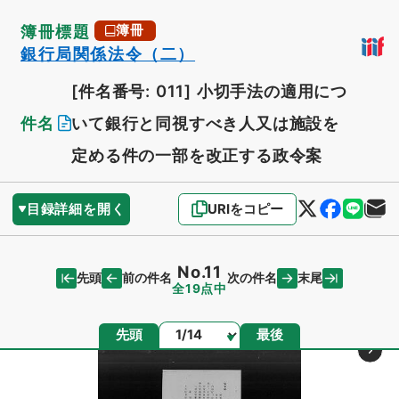
簿冊標題
簿冊
銀行局関係法令（二）
[件名番号: 011]
小切手法の適用につ
件名
いて銀行と同視すべき人又は施設を
定める件の一部を改正する政令案
目録詳細を開く
URIをコピー
No.11
先頭
末尾
前の件名
次の件名
全19点中
ページ
先頭
最後