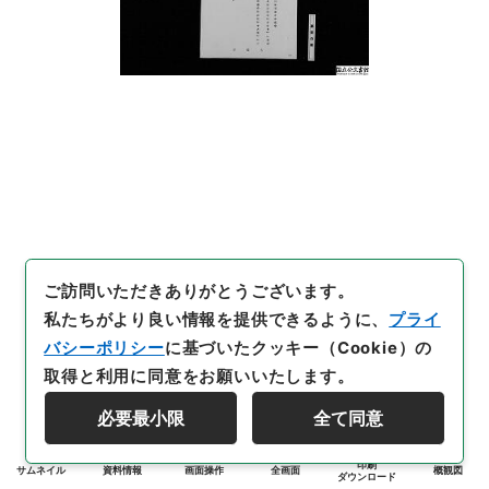
ご訪問いただきありがとうございます。
私たちがより良い情報を提供できるように、
プライ
バシーポリシー
に基づいたクッキー（Cookie）の
取得と利用に同意をお願いいたします。
必要最小限
全て同意
印刷
サムネイル
資料情報
画面操作
全画面
概観図
ダウンロード