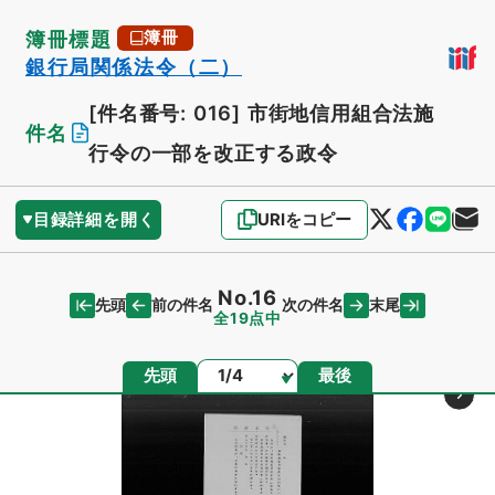
簿冊標題
簿冊
銀行局関係法令（二）
[件名番号: 016]
市街地信用組合法施
件名
行令の一部を改正する政令
目録詳細を開く
URIをコピー
No.16
先頭
末尾
前の件名
次の件名
全19点中
ページ
先頭
最後