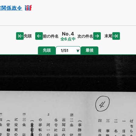
省関係政令
No.4
先頭
末尾
前の件名
次の件名
全6点中
ページ
先頭
最後