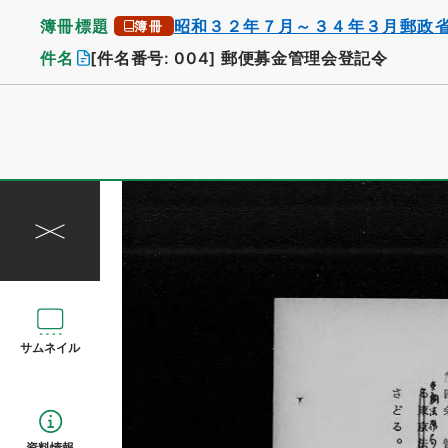
簿冊標題
昭和３２年７月～３４年３月郵政
簿冊
件名
[件名番号: 004]
郵便募金管理会登記令
サムネイル
資料情報