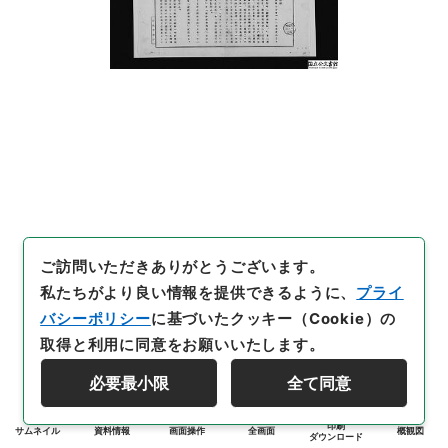
ご訪問いただきありがとうございます。
私たちがより良い情報を提供できるように、
プライ
バシーポリシー
に基づいたクッキー（Cookie）の
取得と利用に同意をお願いいたします。
必要最小限
全て同意
印刷
サムネイル
資料情報
画面操作
全画面
概観図
ダウンロード