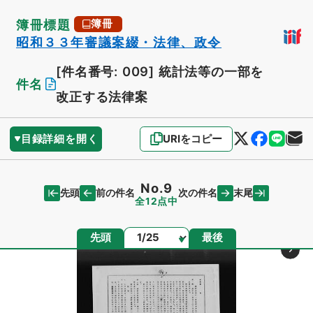
簿冊標題
簿冊
昭和３３年審議案綴・法律、政令
[件名番号: 009]
統計法等の一部を
件名
改正する法律案
目録詳細を開く
URIをコピー
No.9
先頭
末尾
前の件名
次の件名
全12点中
ページ
先頭
最後