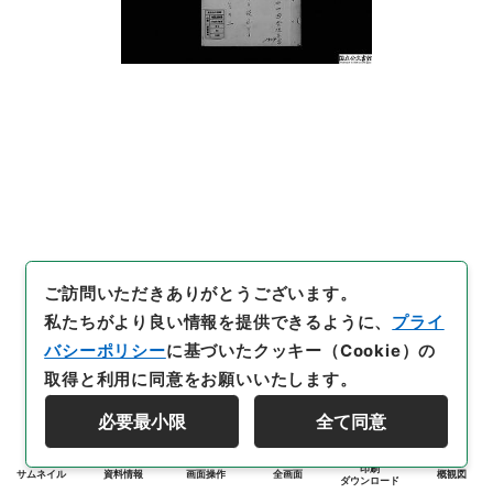
ご訪問いただきありがとうございます。
私たちがより良い情報を提供できるように、
プライ
バシーポリシー
に基づいたクッキー（Cookie）の
取得と利用に同意をお願いいたします。
必要最小限
全て同意
印刷
サムネイル
資料情報
画面操作
全画面
概観図
ダウンロード