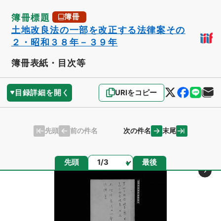
簿冊標題
簿冊
土地改良法の一部を改正する法律案その
２・昭和３８年－３９年
簿冊表紙・目次等
目録詳細を開く
URIをコピー
先頭
末尾
前の件名
次の件名
ページ
先頭
最後