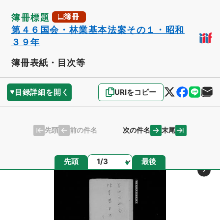
簿冊標題
簿冊
第４６国会・林業基本法案その１・昭和
３９年
簿冊表紙・目次等
目録詳細を開く
URIをコピー
先頭
末尾
前の件名
次の件名
ページ
先頭
最後