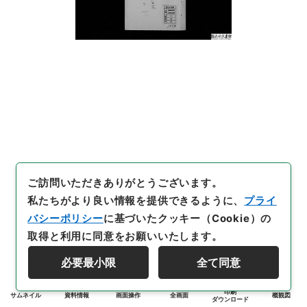
ご訪問いただきありがとうございます。
私たちがより良い情報を提供できるように、
プライ
バシーポリシー
に基づいたクッキー（Cookie）の
取得と利用に同意をお願いいたします。
必要最小限
全て同意
印刷
サムネイル
資料情報
画面操作
全画面
概観図
ダウンロード