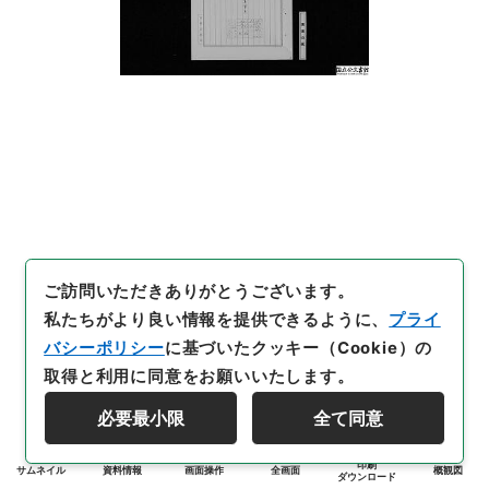
ご訪問いただきありがとうございます。
私たちがより良い情報を提供できるように、
プライ
バシーポリシー
に基づいたクッキー（Cookie）の
取得と利用に同意をお願いいたします。
必要最小限
全て同意
印刷
サムネイル
資料情報
画面操作
全画面
概観図
ダウンロード