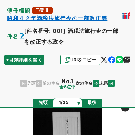
簿冊標題
簿冊
昭和４２年酒税法施行令の一部改正等
[件名番号: 001]
酒税法施行令の一部
件名
を改正する政令
目録詳細を開く
URIをコピー
No.1
先頭
末尾
前の件名
次の件名
全6点中
ページ
先頭
最後