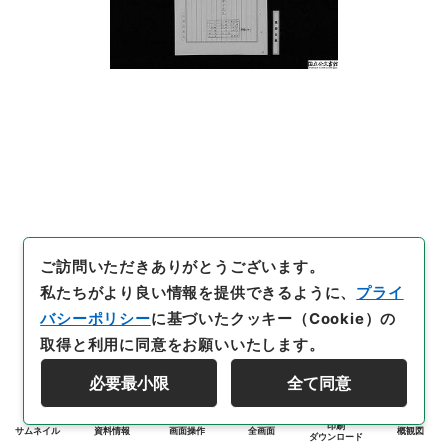
ご訪問いただきありがとうございます。
私たちがより良い情報を提供できるように、
プライ
バシーポリシー
に基づいたクッキー（Cookie）の
取得と利用に同意をお願いいたします。
必要最小限
全て同意
印刷
サムネイル
資料情報
画面操作
全画面
概観図
ダウンロード