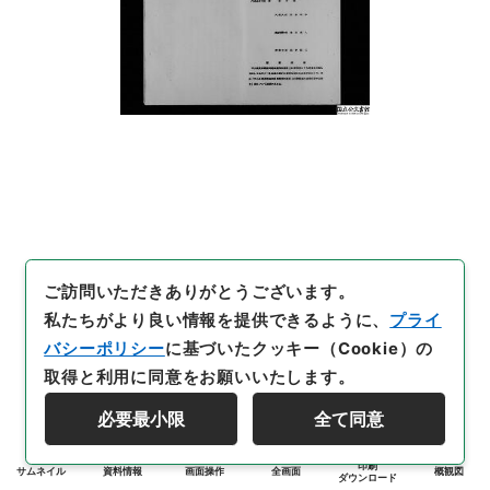
ご訪問いただきありがとうございます。
私たちがより良い情報を提供できるように、
プライ
バシーポリシー
に基づいたクッキー（Cookie）の
取得と利用に同意をお願いいたします。
必要最小限
全て同意
印刷
サムネイル
資料情報
画面操作
全画面
概観図
ダウンロード