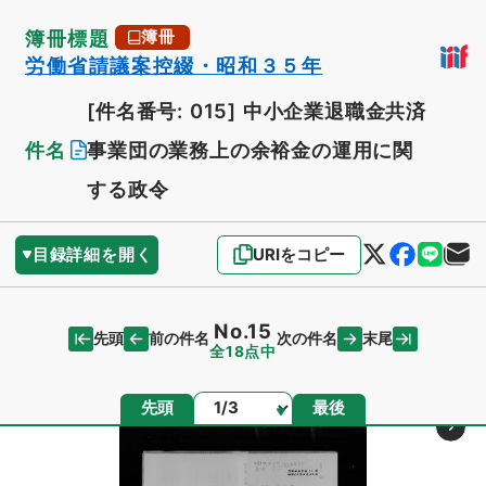
簿冊標題
簿冊
労働省請議案控綴・昭和３５年
[件名番号: 015]
中小企業退職金共済
件名
事業団の業務上の余裕金の運用に関
する政令
目録詳細を開く
URIをコピー
No.15
先頭
末尾
前の件名
次の件名
全18点中
ページ
先頭
最後