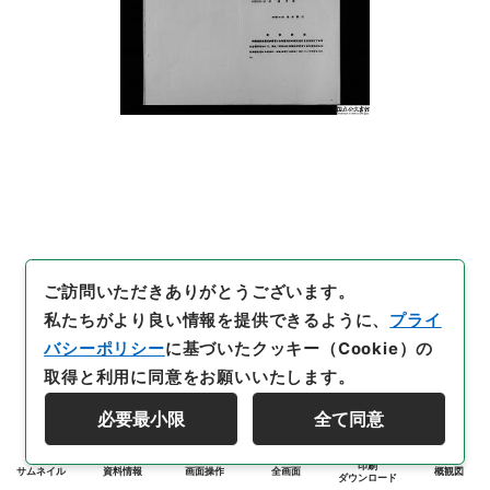
ご訪問いただきありがとうございます。
私たちがより良い情報を提供できるように、
プライ
バシーポリシー
に基づいたクッキー（Cookie）の
取得と利用に同意をお願いいたします。
必要最小限
全て同意
印刷
サムネイル
資料情報
画面操作
全画面
概観図
ダウンロード