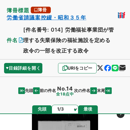
簿冊標題
簿冊
労働省請議案控綴・昭和３５年
[件名番号: 014]
労働福祉事業団が管
件名
理する失業保険の福祉施設を定める
政令の一部を改正する政令
目録詳細を開く
URIをコピー
No.14
先頭
末尾
前の件名
次の件名
全18点中
ページ
先頭
最後