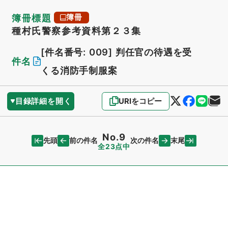
簿冊標題
簿冊
種村氏警察参考資料第２３集
[件名番号: 009]
判任官の待遇を受
件名
くる消防手制服案
目録詳細を開く
URIをコピー
No.9
先頭
末尾
前の件名
次の件名
全23点中