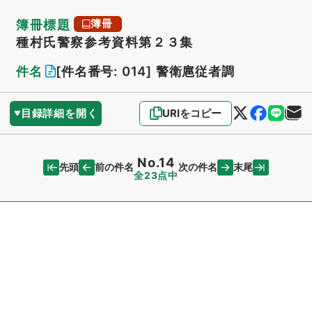
簿冊標題
簿冊
種村氏警察参考資料第２３集
件名
[件名番号: 014]
警衛扈従者調
目録詳細を開く
URIをコピー
No.14
先頭
末尾
前の件名
次の件名
全23点中