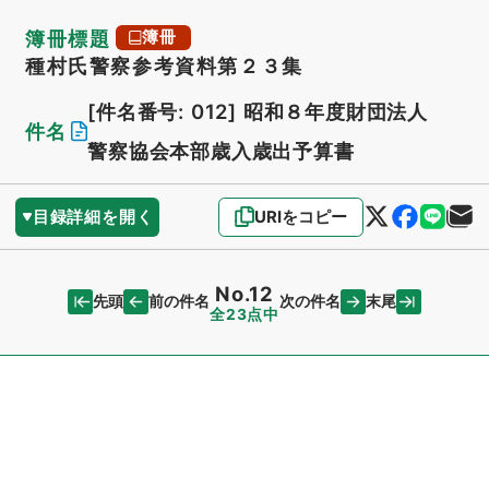
簿冊標題
簿冊
種村氏警察参考資料第２３集
[件名番号: 012]
昭和８年度財団法人
件名
警察協会本部歳入歳出予算書
目録詳細を開く
URIをコピー
No.12
先頭
末尾
前の件名
次の件名
全23点中