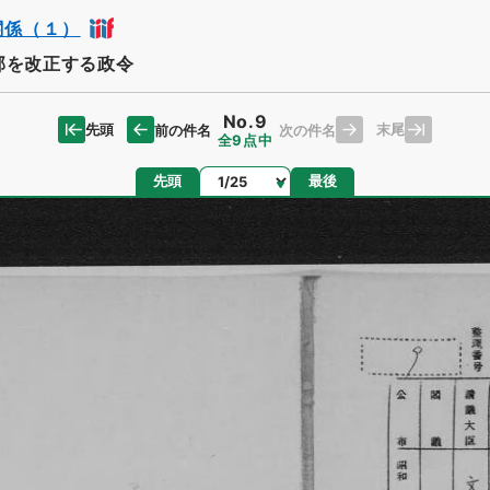
関係（１）
部を改正する政令
No.9
先頭
末尾
前の件名
次の件名
全9点中
ページ
先頭
最後