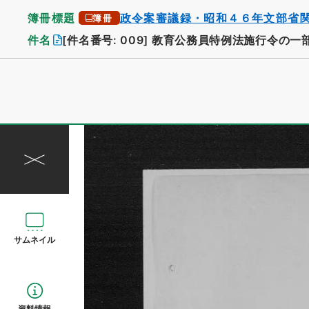
簿冊標題
政令案審議録・昭和４６年文部省
簿冊
件名
[件名番号: 009]
教育公務員特例法施行令の一
サムネイル
資料情報