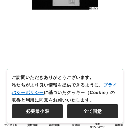
ご訪問いただきありがとうございます。
私たちがより良い情報を提供できるように、
プライ
バシーポリシー
に基づいたクッキー（Cookie）の
取得と利用に同意をお願いいたします。
必要最小限
全て同意
印刷
サムネイル
資料情報
画面操作
全画面
概観図
ダウンロード