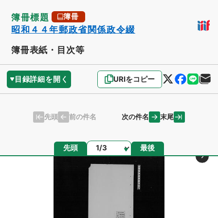
簿冊標題
簿冊
昭和４４年郵政省関係政令綴
簿冊表紙・目次等
目録詳細を開く
URIをコピー
先頭
末尾
前の件名
次の件名
ページ
先頭
最後