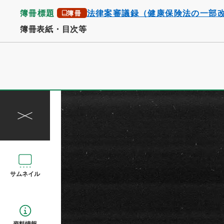
簿冊標題
法律案審議録（健康保険法の一部
簿冊
簿冊表紙・目次等
サムネイル
資料情報