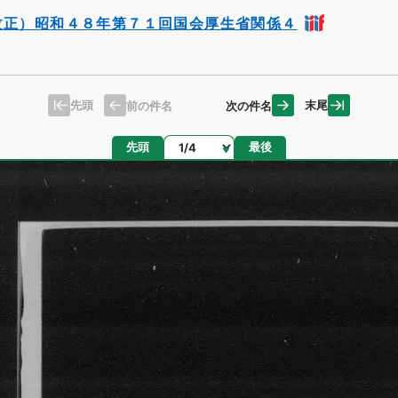
改正）昭和４８年第７１回国会厚生省関係４
先頭
末尾
前の件名
次の件名
ページ
先頭
最後