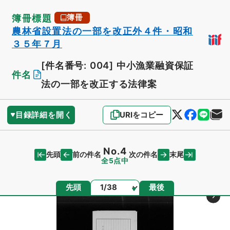
簿冊標題
簿冊
農林省設置法の一部を改正外４件・昭和
３５年７月
[件名番号: 004]
中小漁業融資保証
件名
法の一部を改正する法律案
目録詳細を開く
URIをコピー
No.4
先頭
末尾
前の件名
次の件名
全5点中
ページ
先頭
最後