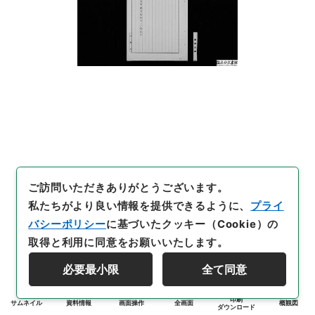
ご訪問いただきありがとうございます。
私たちがより良い情報を提供できるように、
プライ
バシーポリシー
に基づいたクッキー（Cookie）の
取得と利用に同意をお願いいたします。
必要最小限
全て同意
印刷
サムネイル
資料情報
画面操作
全画面
概観図
ダウンロード