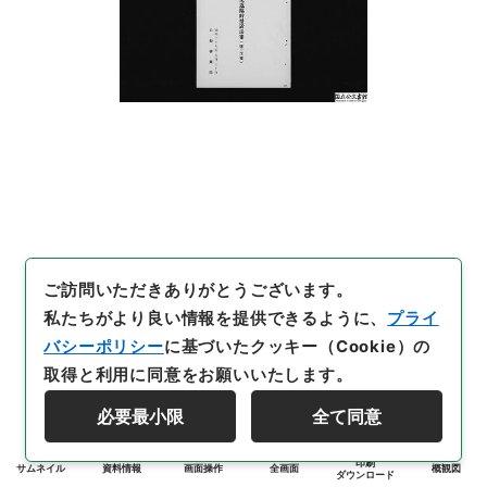
ご訪問いただきありがとうございます。
私たちがより良い情報を提供できるように、
プライ
バシーポリシー
に基づいたクッキー（Cookie）の
取得と利用に同意をお願いいたします。
必要最小限
全て同意
印刷
サムネイル
資料情報
画面操作
全画面
概観図
ダウンロード