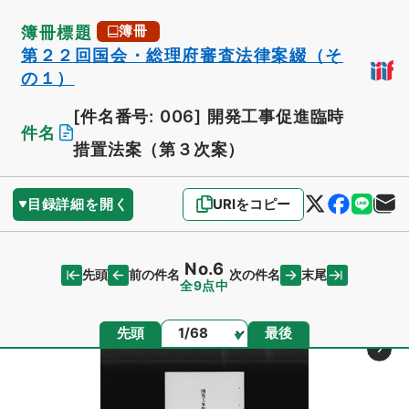
簿冊標題
簿冊
第２２回国会・総理府審査法律案綴（そ
の１）
[件名番号: 006]
開発工事促進臨時
件名
措置法案（第３次案）
目録詳細を開く
URIをコピー
No.6
先頭
末尾
前の件名
次の件名
全9点中
ページ
先頭
最後