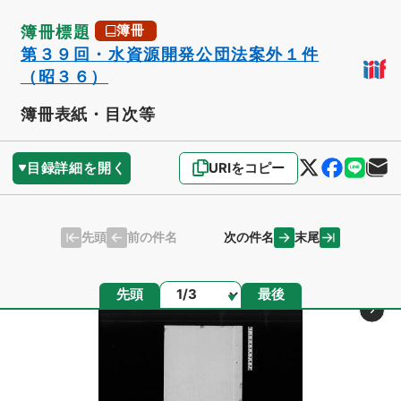
簿冊標題
簿冊
第３９回・水資源開発公団法案外１件
（昭３６）
簿冊表紙・目次等
目録詳細を開く
URIをコピー
先頭
末尾
前の件名
次の件名
ページ
先頭
最後