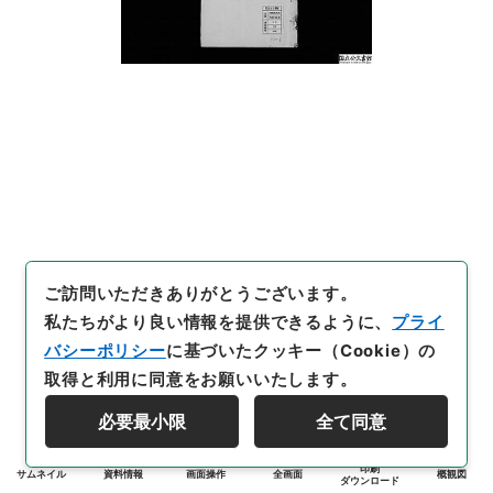
ご訪問いただきありがとうございます。
私たちがより良い情報を提供できるように、
プライ
バシーポリシー
に基づいたクッキー（Cookie）の
取得と利用に同意をお願いいたします。
必要最小限
全て同意
印刷
サムネイル
資料情報
画面操作
全画面
概観図
ダウンロード