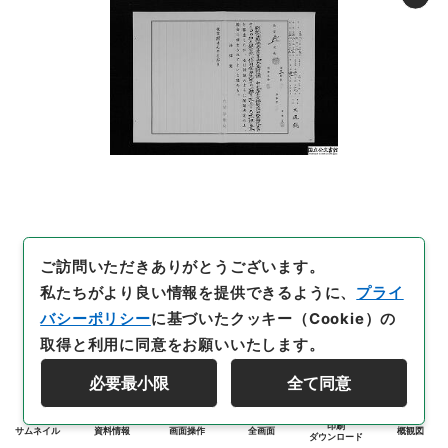
ご訪問いただきありがとうございます。
私たちがより良い情報を提供できるように、
プライ
バシーポリシー
に基づいたクッキー（Cookie）の
取得と利用に同意をお願いいたします。
必要最小限
全て同意
印刷
サムネイル
資料情報
画面操作
全画面
概観図
ダウンロード