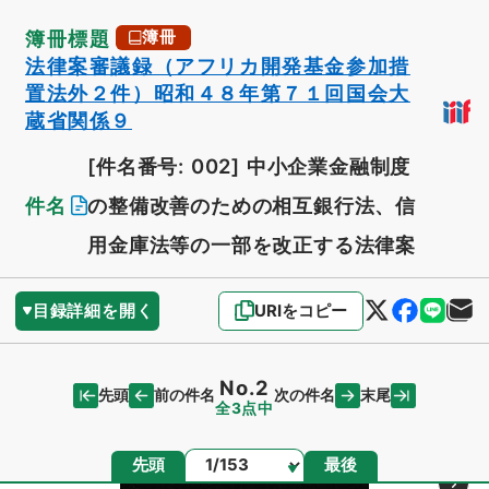
簿冊標題
簿冊
法律案審議録（アフリカ開発基金参加措
置法外２件）昭和４８年第７１回国会大
蔵省関係９
[件名番号: 002]
中小企業金融制度
件名
の整備改善のための相互銀行法、信
用金庫法等の一部を改正する法律案
目録詳細を開く
URIをコピー
No.2
先頭
末尾
前の件名
次の件名
全3点中
ページ
先頭
最後