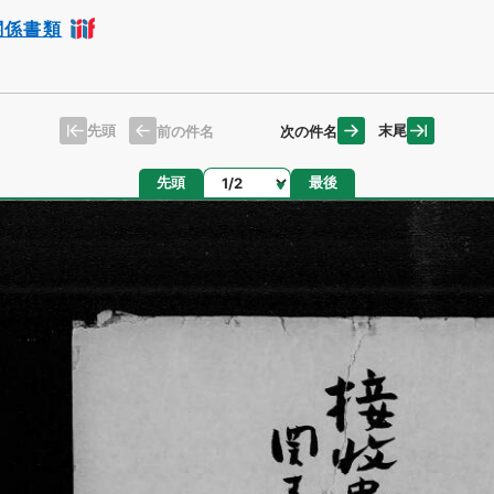
関係書類
先頭
末尾
前の件名
次の件名
ページ
先頭
最後