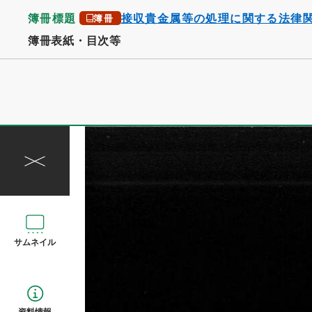
簿冊標題
接収貴金属等の処理に関する法律
簿冊
簿冊表紙・目次等
サムネイル
資料情報