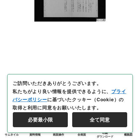
ご訪問いただきありがとうございます。
私たちがより良い情報を提供できるように、
プライ
バシーポリシー
に基づいたクッキー（Cookie）の
取得と利用に同意をお願いいたします。
必要最小限
全て同意
印刷
サムネイル
資料情報
画面操作
全画面
概観図
ダウンロード