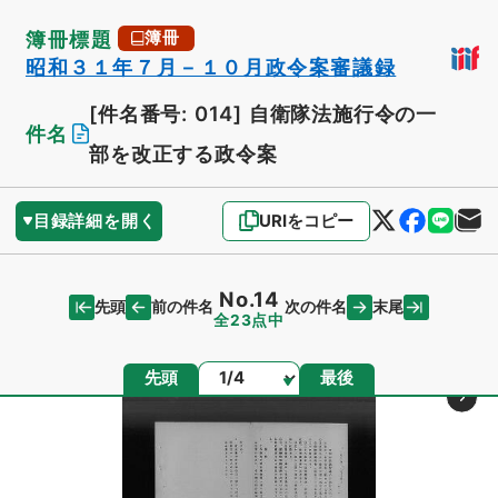
簿冊標題
簿冊
昭和３１年７月－１０月政令案審議録
[件名番号: 014]
自衛隊法施行令の一
件名
部を改正する政令案
目録詳細を開く
URIをコピー
No.14
先頭
末尾
前の件名
次の件名
全23点中
ページ
先頭
最後