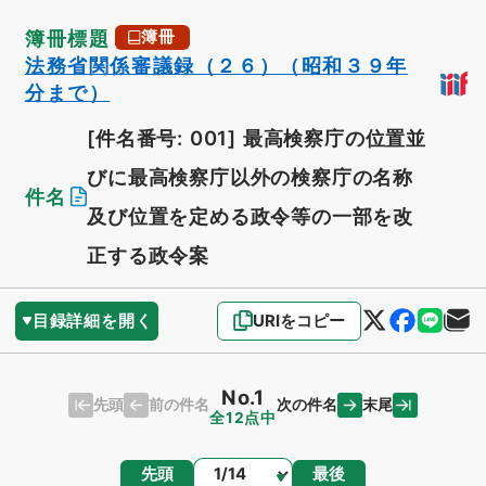
簿冊標題
簿冊
法務省関係審議録（２６）（昭和３９年
分まで）
[件名番号: 001]
最高検察庁の位置並
びに最高検察庁以外の検察庁の名称
件名
及び位置を定める政令等の一部を改
正する政令案
目録詳細を開く
URIをコピー
No.1
先頭
末尾
前の件名
次の件名
全12点中
ページ
先頭
最後