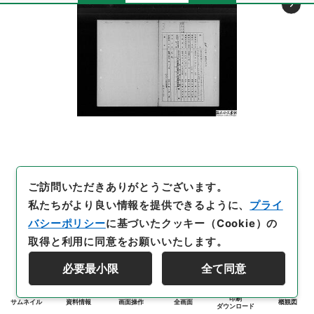
ご訪問いただきありがとうございます。
私たちがより良い情報を提供できるように、
プライ
バシーポリシー
に基づいたクッキー（Cookie）の
取得と利用に同意をお願いいたします。
必要最小限
全て同意
印刷
サムネイル
資料情報
画面操作
全画面
概観図
ダウンロード