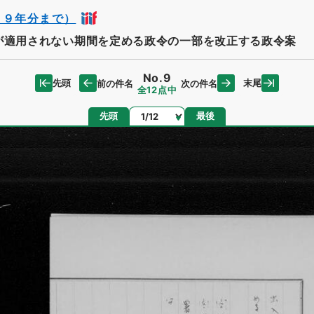
３９年分まで）
が適用されない期間を定める政令の一部を改正する政令案
No.9
先頭
末尾
前の件名
次の件名
全12点中
ページ
先頭
最後