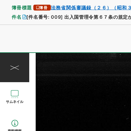
簿冊標題
法務省関係審議録（２６）（昭和
簿冊
件名
[件名番号: 009]
出入国管理令第６７条の規定
サムネイル
資料情報