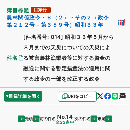
簿冊標題
簿冊
農林関係政令・Ｂ（２）・その２（政令
第２１２号－第３５９号）昭和３３年
[件名番号: 014]
昭和３３年５月から
８月までの天災についての天災によ
件名
る被害農林漁業者等に対する資金の
融通に関する暫定措置法の適用に関
する政令の一部を改正する政令
目録詳細を開く
URIをコピー
No.14
先頭
末尾
前の件名
次の件名
全22点中