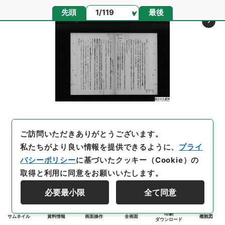
ページ
先頭
最後
ご訪問いただきありがとうございます。
私たちがより良い情報を提供できるように、
プライ
バシーポリシー
に基づいたクッキー（Cookie）の
取得と利用に同意をお願いいたします。
必要最小限
全て同意
印刷
サムネイル
資料情報
画面操作
全画面
概観図
ダウンロード