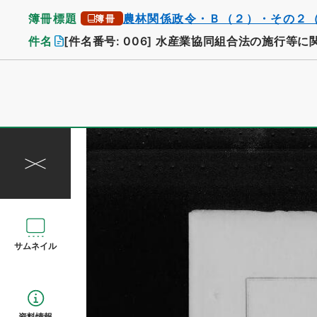
簿冊標題
農林関係政令・Ｂ（２）・その２
簿冊
件名
[件名番号: 006]
水産業協同組合法の施行等に
サムネイル
資料情報