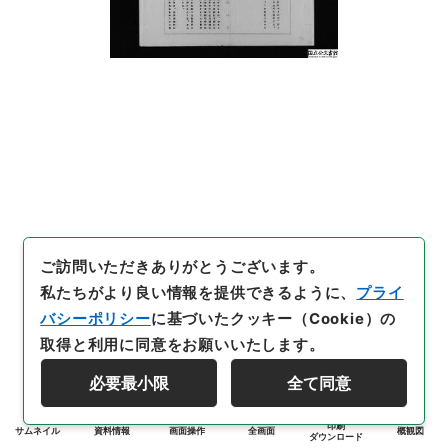
ご訪問いただきありがとうございます。
私たちがより良い情報を提供できるように、
プライ
バシーポリシー
に基づいたクッキー（Cookie）の
取得と利用に同意をお願いいたします。
必要最小限
全て同意
印刷
サムネイル
資料情報
画面操作
全画面
概観図
ダウンロード