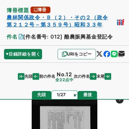
簿冊標題
簿冊
農林関係政令・Ｂ（２）・その２（政令
第２１２号－第３５９号）昭和３３年
件名
[件名番号: 012]
酪農振興基金登記令
目録詳細を開く
URIをコピー
No.12
先頭
末尾
前の件名
次の件名
全22点中
ページ
先頭
最後