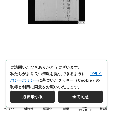
ご訪問いただきありがとうございます。
私たちがより良い情報を提供できるように、
プライ
バシーポリシー
に基づいたクッキー（Cookie）の
取得と利用に同意をお願いいたします。
必要最小限
全て同意
印刷
サムネイル
資料情報
画面操作
全画面
概観図
ダウンロード