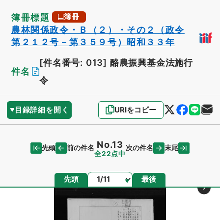
簿冊標題
簿冊
農林関係政令・Ｂ（２）・その２（政令
第２１２号－第３５９号）昭和３３年
[件名番号: 013]
酪農振興基金法施行
件名
令
目録詳細を開く
URIをコピー
No.13
先頭
末尾
前の件名
次の件名
全22点中
ページ
先頭
最後