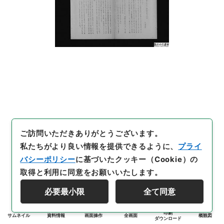
ご訪問いただきありがとうございます。
私たちがより良い情報を提供できるように、
プライ
バシーポリシー
に基づいたクッキー（Cookie）の
取得と利用に同意をお願いいたします。
必要最小限
全て同意
印刷
サムネイル
資料情報
画面操作
全画面
概観図
ダウンロード