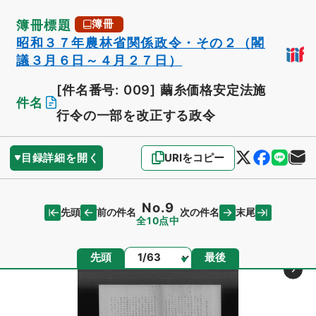
簿冊標題
簿冊
昭和３７年農林省関係政令・その２（閣
議３月６日～４月２７日）
[件名番号: 009]
繭糸価格安定法施
件名
行令の一部を改正する政令
目録詳細を開く
URIをコピー
No.9
先頭
末尾
前の件名
次の件名
全10点中
ページ
先頭
最後