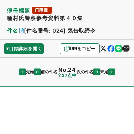
簿冊標題
簿冊
種村氏警察参考資料第４０集
件名
[件名番号: 024]
気缶取締令
目録詳細を開く
URIをコピー
No.24
先頭
末尾
前の件名
次の件名
全27点中