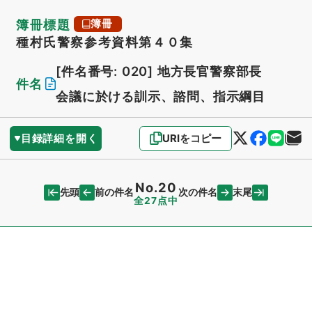
簿冊標題
簿冊
種村氏警察参考資料第４０集
[件名番号: 020]
地方長官警察部長
件名
会議に於ける訓示、諮問、指示綱目
目録詳細を開く
URIをコピー
No.20
先頭
末尾
前の件名
次の件名
全27点中