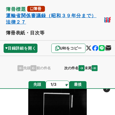
簿冊標題
簿冊
運輸省関係審議録（昭和３９年分まで）
法律２７
簿冊表紙・目次等
目録詳細を開く
URIをコピー
先頭
末尾
前の件名
次の件名
ページ
先頭
最後