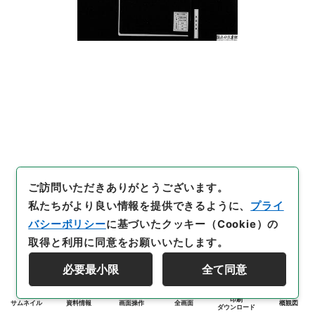
ご訪問いただきありがとうございます。
私たちがより良い情報を提供できるように、
プライ
バシーポリシー
に基づいたクッキー（Cookie）の
取得と利用に同意をお願いいたします。
必要最小限
全て同意
印刷
サムネイル
資料情報
画面操作
全画面
概観図
ダウンロード