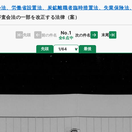
会法、労働省設置法、炭鉱離職者臨時措置法、失業保険法
審査会法の一部を改正する法律（案）
No.1
先頭
末尾
前の件名
次の件名
全6点中
ページ
先頭
最後