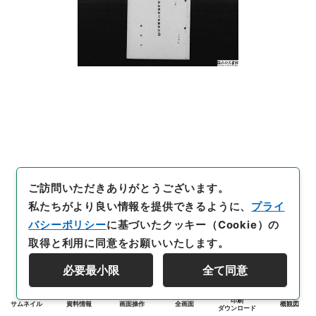
ご訪問いただきありがとうございます。
私たちがより良い情報を提供できるように、
プライ
バシーポリシー
に基づいたクッキー（Cookie）の
取得と利用に同意をお願いいたします。
必要最小限
全て同意
印刷
サムネイル
資料情報
画面操作
全画面
概観図
ダウンロード