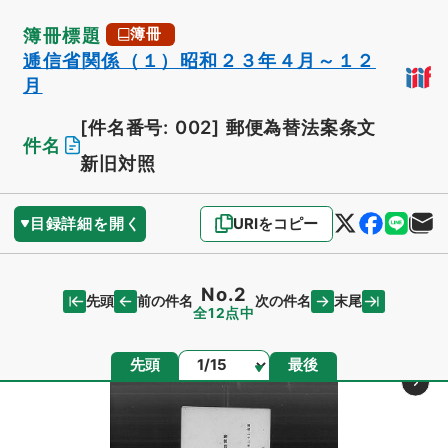
簿冊標題
簿冊
逓信省関係（１）昭和２３年４月～１２
月
[件名番号: 002]
郵便為替法案条文
件名
新旧対照
目録詳細を開く
URIをコピー
No.2
先頭
末尾
前の件名
次の件名
全12点中
ページ
先頭
最後