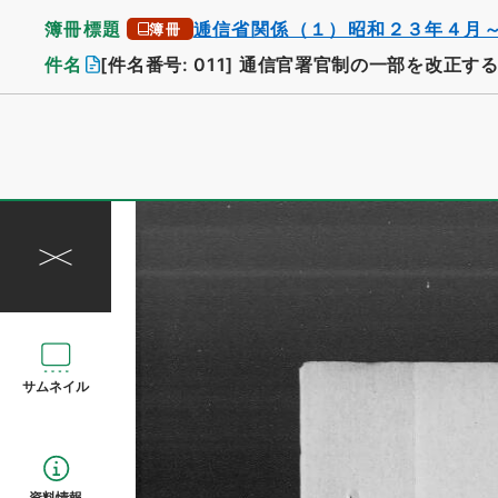
簿冊標題
逓信省関係（１）昭和２３年４月
簿冊
件名
[件名番号: 011]
通信官署官制の一部を改正す
サムネイル
資料情報