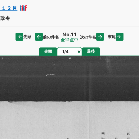
～１２月
る政令
No.11
先頭
末尾
前の件名
次の件名
全12点中
ページ
先頭
最後