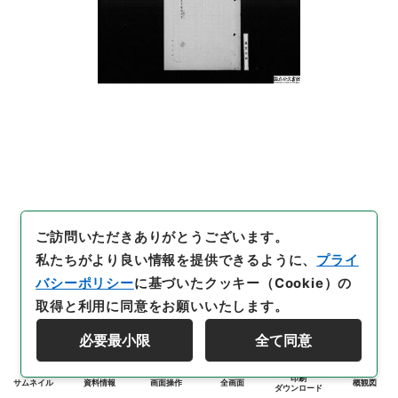
ご訪問いただきありがとうございます。
私たちがより良い情報を提供できるように、
プライ
バシーポリシー
に基づいたクッキー（Cookie）の
取得と利用に同意をお願いいたします。
必要最小限
全て同意
印刷
サムネイル
資料情報
画面操作
全画面
概観図
ダウンロード