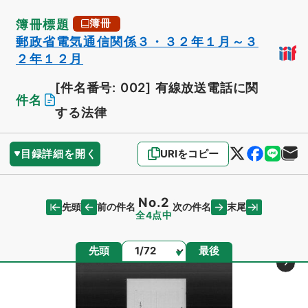
簿冊標題
簿冊
郵政省電気通信関係３・３２年１月～３
２年１２月
[件名番号: 002]
有線放送電話に関
件名
する法律
目録詳細を開く
URIをコピー
No.2
先頭
末尾
前の件名
次の件名
全4点中
ページ
先頭
最後