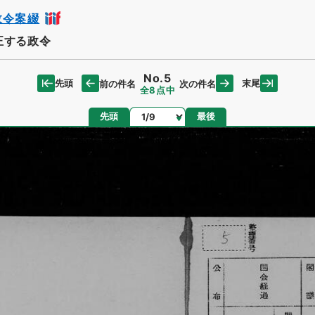
政令案綴
正する政令
No.5
先頭
末尾
前の件名
次の件名
全8点中
ページ
先頭
最後