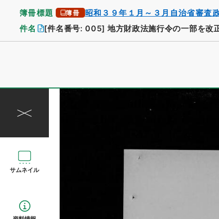
簿冊標題
昭和３９年１月～３月自治省審査
簿冊
件名
[件名番号: 005]
地方財政法施行令の一部を改
サムネイル
資料情報