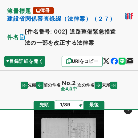
簿冊標題
簿冊
建設省関係審査録綴（法律案）（２７）
[件名番号: 002]
道路整備緊急措置
件名
法の一部を改正する法律案
目録詳細を開く
URIをコピー
No.2
先頭
末尾
前の件名
次の件名
全4点中
ページ
先頭
最後