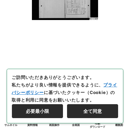
ご訪問いただきありがとうございます。
私たちがより良い情報を提供できるように、
プライ
バシーポリシー
に基づいたクッキー（Cookie）の
取得と利用に同意をお願いいたします。
必要最小限
全て同意
印刷
サムネイル
資料情報
画面操作
全画面
概観図
ダウンロード