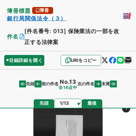
簿冊標題
簿冊
銀行局関係法令（３）
[件名番号: 013]
保険業法の一部を改
件名
正する法律案
目録詳細を開く
URIをコピー
No.13
先頭
末尾
前の件名
次の件名
全16点中
ページ
先頭
最後