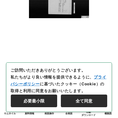
ご訪問いただきありがとうございます。
私たちがより良い情報を提供できるように、
プライ
バシーポリシー
に基づいたクッキー（Cookie）の
取得と利用に同意をお願いいたします。
必要最小限
全て同意
印刷
サムネイル
資料情報
画面操作
全画面
概観図
ダウンロード