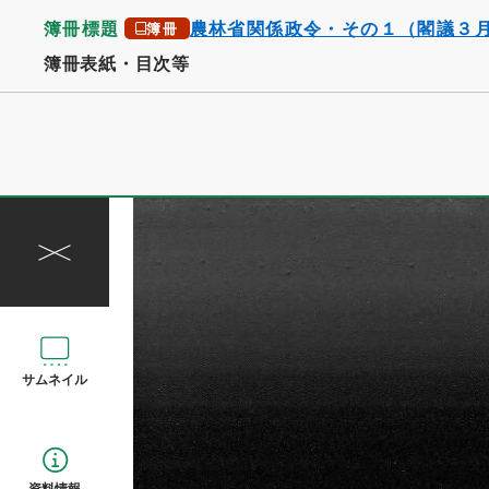
簿冊標題
農林省関係政令・その１（閣議３
簿冊
簿冊表紙・目次等
サムネイル
資料情報