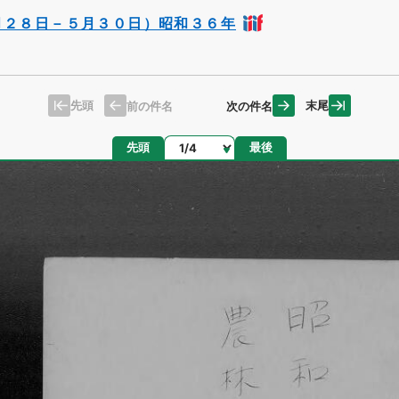
月２８日－５月３０日）昭和３６年
先頭
末尾
前の件名
次の件名
ページ
先頭
最後