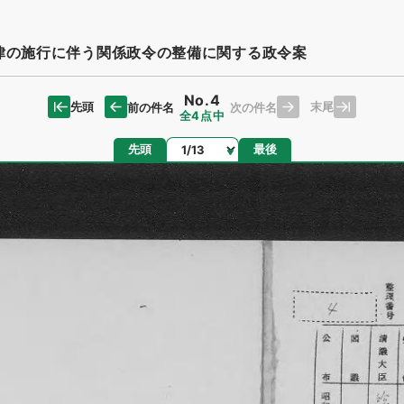
律の施行に伴う関係政令の整備に関する政令案
No.4
先頭
末尾
前の件名
次の件名
全4点中
ページ
先頭
最後