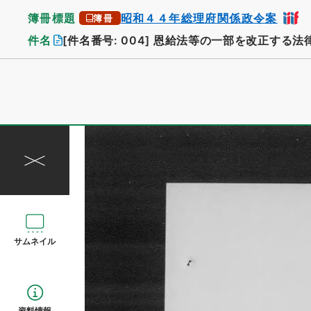
簿冊標題
昭和４４年総理府関係政令案
簿冊
件名
[件名番号: 004]
恩給法等の一部を改正する法
サムネイル
資料情報